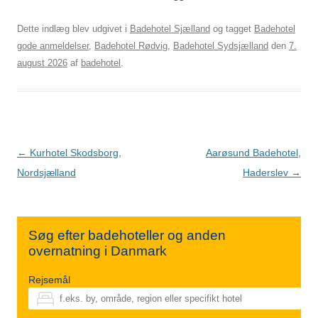
Dette indlæg blev udgivet i
Badehotel Sjælland
og tagget
Badehotel
gode anmeldelser
,
Badehotel Rødvig
,
Badehotel Sydsjælland
den
7.
august 2026
af
badehotel
.
Indlægsnavigation
←
Kurhotel Skodsborg,
Aarøsund Badehotel,
Nordsjælland
Haderslev
→
Søg efter badehoteller og anden
overnatning i Danmark
Rejsemål